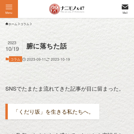
Menu
Mail
ホーム
コラム
2023
腑に落ちた話
10/19
コラム
2023-09-11
2023-10-19
SNSでたまたま流れてきた記事が目に留まった。
「くだり坂」を生きる私たちへ。