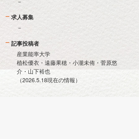
－
求人募集
－
記事投稿者
産業能率大学
植松優衣・遠藤果穂・小瀧未侑・菅原悠
介・山下裕也
（2026.5.18現在の情報）