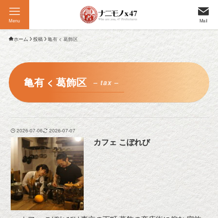
Menu
Mail
ホーム
投稿
亀有 < 葛飾区
亀有 < 葛飾区
– tax –
2026-07-06
2026-07-07
カフェ こぼれび